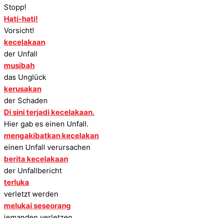
Stopp!
Hati-hati!
Vorsicht!
kecelakaan
der Unfall
musibah
das Unglück
kerusakan
der Schaden
Di sini terjadi kecelakaan.
Hier gab es einen Unfall.
mengakibatkan kecelakan
einen Unfall verursachen
berita kecelakaan
der Unfallbericht
terluka
verletzt werden
melukai seseorang
jemanden verletzen