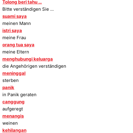
Tolong beri tahu …
Bitte verständigen Sie …
suami saya
meinen Mann
istri saya
meine Frau
orang tua saya
meine Eltern
menghubungi keluarga
die Angehörigen verständigen
meninggal
sterben
panik
in Panik geraten
canggung
aufgeregt
menangis
weinen
kehilangan