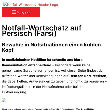
Zum
Inhalt
Menü
springen
Notfall-Wortschatz auf
Persisch (Farsi)
Bewahre in Notsituationen einen kühlen
Kopf
In medizinischen Notfällen ist schnelle und klare
Kommunikation entscheidend
– besonders wenn keine
gemeinsame Sprache vorhanden ist. Auf dieser Seite findest du
hilfreiche Wörter und Redewendungen auf
Deutsch und Persisch
,
die dabei helfen, Anweisungen zu geben und richtig zu reagieren –
im Rettungsdienst, in der Notaufnahme oder bei der
Erstversorgung.
Bereite dich mit den Persisch (Farsi)-Vokabeln für
Notfälle,