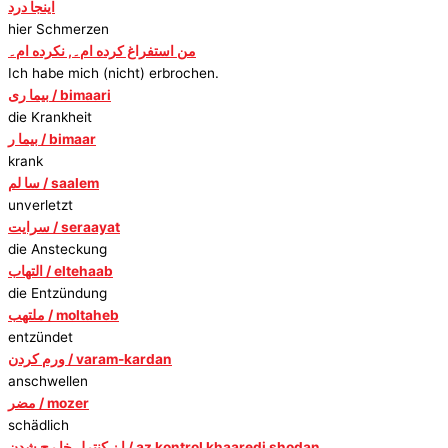
اینجا درد
hier Schmerzen
من استفراغ کرده ام۔, نکرده ام۔
Ich habe mich (nicht) erbrochen.
بیما ری / bimaari
die Krankheit
بیما ر / bimaar
krank
سا لم / saalem
unverletzt
سرایت / seraayat
die Ansteckung
التهاب / eltehaab
die Entzündung
ملتهب / moltaheb
entzündet
ورم کردن / varam-kardan
anschwellen
مضر / mozer
schädlich
ا ز کنترل خا رج شدن / az kontrol khaaredj shodan