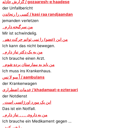
گزارش حادثه / gozaaresh-e haadese
der Unfallbericht
کسی را رنجاندن / kasi raa randjaandan
jemanden verletzen
من سرگیجه دارم۔
Mir ist schwindelig.
من این (عضو) را نمی توانم حرکت دهم۔
Ich kann das nicht bewegen.
من به یک دکتر نیاز دارم۔
Ich brauche einen Arzt.
من باید به بیمارستان برده شوم۔
Ich muss ins Krankenhaus.
اّ مبو لا نس / aambulans
der Krankenwagen
خدمات اضطراری / khadamaat-e ezteraari
der Notdienst
این یک مورد اورژانسی است۔
Das ist ein Notfall.
من به داروی ۔۔۔ نیاز دارم۔
Ich brauche ein Medikament gegen …
۔۔۔ را خبر کنید۔