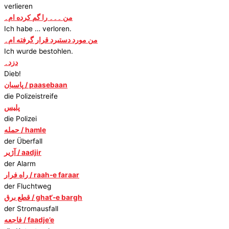
verlieren
من ۔۔۔ را گم کرده ام۔
Ich habe … verloren.
من مورد دستبرد قرار گرفته ام۔
Ich wurde bestohlen.
دزد۔
Dieb!
پاسبان / paasebaan
die Polizeistreife
پلیس
die Polizei
حمله / hamle
der Überfall
آژیر / aadjir
der Alarm
راه فرار / raah-e faraar
der Fluchtweg
قطع برق / ghat‘-e bargh
der Stromausfall
فاجعه / faadje’e