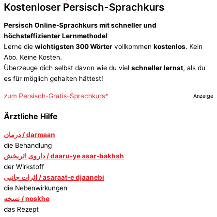
Kostenloser Persisch-Sprachkurs
Persisch Online-Sprachkurs mit schneller und
höchsteffizienter Lernmethode!
Lerne die
wichtigsten 300 Wörter
vollkommen
kostenlos
. Kein
Abo. Keine Kosten.
Überzeuge dich selbst davon wie du viel
schneller lernst
, als du
es für möglich gehalten hättest!
zum Persisch-Gratis-Sprachkurs
Anzeige
Ärztliche Hilfe
درمان / darmaan
die Behandlung
داروی اثربخش / daaru-ye asar-bakhsh
der Wirkstoff
اثرات جانبی / asaraat-e djaanebi
die Nebenwirkungen
نسخه / noskhe
das Rezept